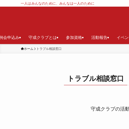
一人はみんなのために、みんなは一人のために
例会申込み
守成クラブとは
参加資格
活動報告
イベン
ホーム
トラブル相談窓口
トラブル相談窓口
守成クラブの活