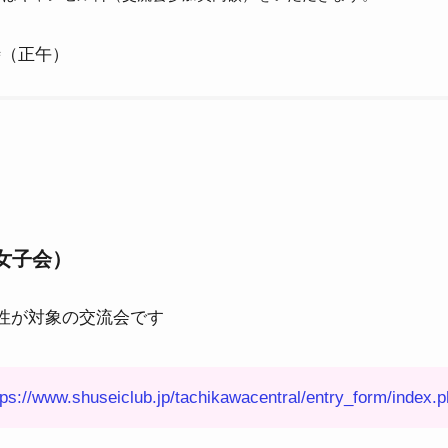
時（正午）
女子会）
性が対象の交流会です
tps://www.shuseiclub.jp/tachikawacentral/entry_form/index