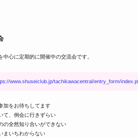
会
を中心に定期的に開催中の交流会です。
tps://www.shuseiclub.jp/tachikawacentral/entry_form/index
参加をお待ちしてます
いて、例会に行きずらい
のの全然知り合いができない
いまいちわからない