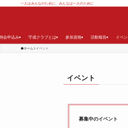
一人はみんなのために、みんなは一人のために
例会申込み
守成クラブとは
参加資格
活動報告
イベン
ホーム
イベント
イベント
募集中のイベント