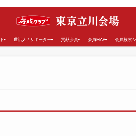
ト
世話人 / サポーター
貢献会員
会員MAP
会員検索