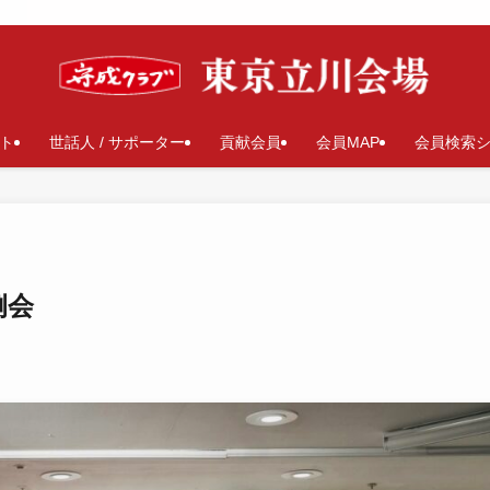
ト
世話人 / サポーター
貢献会員
会員MAP
会員検索
例会