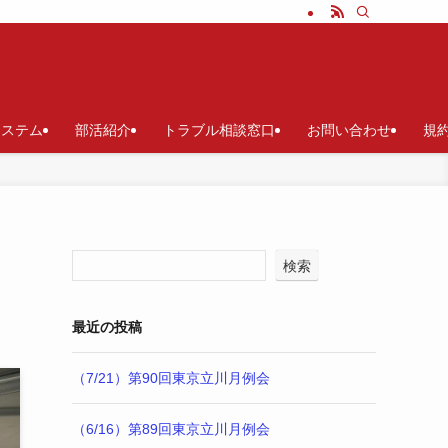
システム
部活紹介
トラブル相談窓口
お問い合わせ
規
検索
最近の投稿
（7/21）第90回東京立川月例会
（6/16）第89回東京立川月例会