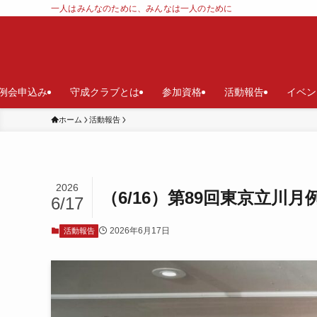
一人はみんなのために、みんなは一人のために
例会申込み
守成クラブとは
参加資格
活動報告
イベン
ホーム
活動報告
2026
（6/16）第89回東京立川月
6/17
2026年6月17日
活動報告