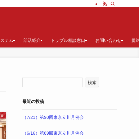
システム
部活紹介
トラブル相談窓口
お問い合わせ
規
検索
最近の投稿
報告
（7/21）第90回東京立川月例会
（6/16）第89回東京立川月例会