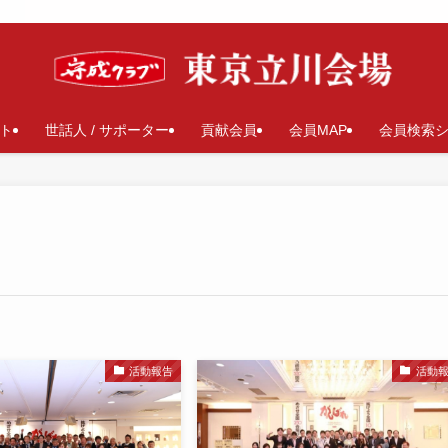
ト
世話人 / サポーター
貢献会員
会員MAP
会員検索
活動報告
活動