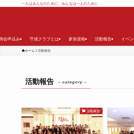
一人はみんなのために、みんなは一人のために
例会申込み
守成クラブとは
参加資格
活動報告
イベン
ホーム
活動報告
活動報告
– category –
活動報告